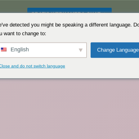
GRATIS WEBKAMERA-CHAT 👉
've detected you might be speaking a different language. D
u want to change to:
English
Change Language
Close and do not switch language