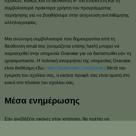
σχολίων, καθώς και τη διεύθυνση IP του επισκέπτη και τη
συμβολοσειρά πράκτορα χρήστη του προγράμματος
περιήγησης για να βοηθήσουμε στην ανίχνευση ανεπιθύμητης
αλληλογραφίας.
Μια ανώνυμη συμβολοσειρά που δημιουργείται από τη
διεύθυνση email σας (ονομάζεται επίσης hash) μπορεί να
παρασχεθεί στην υπηρεσία Gravatar για να διαπιστωθεί εάν τη
χρησιμοποιείτε. Η πολιτική απορρήτου της υπηρεσίας Gravatar
είναι διαθέσιμη εδώ:
https://automattic.com/privacy/
Μετά την
έγκριση του σχολίου σας, η εικόνα προφίλ σας είναι ορατή στο
κοινό στο πλαίσιο του σχολίου σας.
Μέσα ενημέρωσης
Εάν ανεβάζετε εικόνες στον ιστότοπο, θα πρέπει να
αποφεύγετε να ανεβάζετε εικόνες με ενσωματωμένα
δεδομένα τοποθεσίας (EXIF GPS). Οι επισκέπτες του