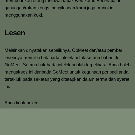
memudahkan orang melawat tapak web kami. Beberapa ahli
gabungan/rakan kongsi pengiklanan kami juga mungkin
menggunakan kuki.
Lesen
Melainkan dinyatakan sebaliknya, GoMeet dan/atau pemberi
lesennya memiliki hak harta intelek untuk semua bahan di
GoMeet. Semua hak harta intelek adalah terpelihara. Anda boleh
mengakses ini daripada GoMeet untuk kegunaan peribadi anda
tertakluk pada sekatan yang ditetapkan dalam terma dan syarat
ini.
Anda tidak boleh:
Terbitkan semula bahan daripada GoMeet
Jual, sewa atau sub-lesen bahan daripada GoMeet