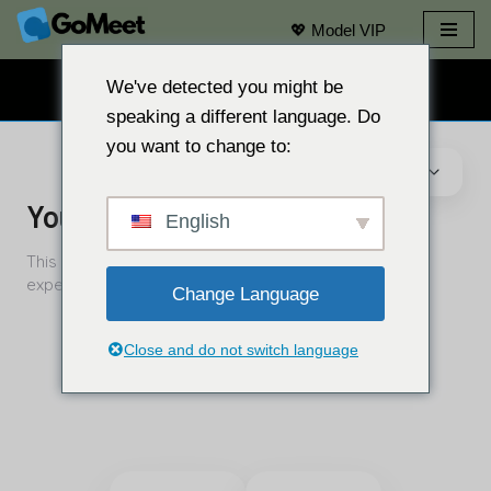
💖 Model VIP
Langkau
ke
We've detected you might be
SEMBANG WEBCAM PERCUMA 👉
kandungan
speaking a different language. Do
you want to change to:
English
Change Language
Close and do not switch language