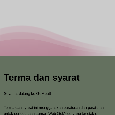
Terma dan syarat
Selamat datang ke GoMeet!
Terma dan syarat ini menggariskan peraturan dan peraturan
untuk penggunaan Laman Web GoMeet, yang terletak di