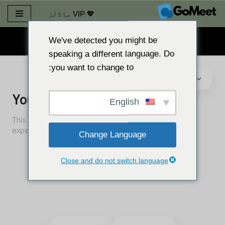
💖 VIP ماڈلز
مواد
پر
We've detected you might be
مفت ویب کیم چیٹ 👉
جائیں۔
speaking a different language. Do
you want to change to:
English
Change Language
Close and do not switch language