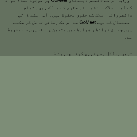
اور/یا اس کے لائسنس دہندگان GoMeet پر موجود تمام مواد
کے لیے املاک دانشورانہ حقوق کے مالک ہیں۔ تمام
دانشورانہ املاک کے حقوق محفوظ ہیں۔ آپ اپنے ذاتی
استعمال کے لیے GoMeet سے اس تک رسائی حاصل کر سکتے
ہیں جو ان شرائط و ضوابط میں متعین پابندیوں سے مشروط
ہے۔
تہیں بالکل بھی نہیں کرنا چاہیئے:
GoMeet سے مواد دوبارہ شائع کریں۔
GoMeet سے بیچیں، کرایہ پر لیں یا ذیلی لائسنس مواد
GoMeet سے مواد کو دوبارہ تیار کریں، نقل کریں یا
کاپی کریں۔
GoMeet سے مواد کو دوبارہ تقسیم کریں۔
یہ معاہدہ اس تاریخ سے شروع ہوگا۔