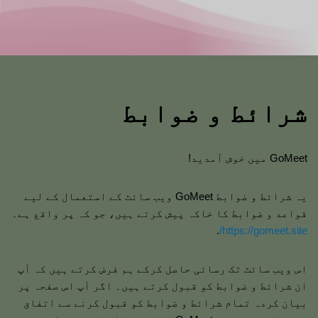
شرائط و ضوابط
GoMeet میں خوش آمدید!
یہ شرائط و ضوابط GoMeet ویب سائٹ کے استعمال کے لیے
قواعد و ضوابط کا خاکہ پیش کرتے ہیں، جو کہ پر واقع ہے۔
.
https://gomeet.site/
اس ویب سائٹ تک رسائی حاصل کرکے ہم فرض کرتے ہیں کہ آپ
ان شرائط و ضوابط کو قبول کرتے ہیں۔ اگر آپ اس صفحہ پر
بیان کردہ تمام شرائط و ضوابط کو قبول کرنے سے اتفاق