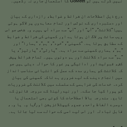
نہیں کرتے ہیں تو GoMeet کا استعمال جاری نہ رکھیں۔
درج ذیل اصطلاحات ان شرائط و ضوابط، رازداری کے بیان
اور دستبرداری کے نوٹس اور تمام معاہدوں پر لاگو ہوتی
ہیں: "کلائنٹ"، "آپ" اور "آپ" سے مراد آپ ہیں، وہ شخص جو اس
ویب سائٹ پر لاگ ان ہوتا ہے اور کمپنی کی شرائط و ضوابط
کے مطابق ہوتا ہے۔ "کمپنی"، "خود"، "ہم"، "ہمارا" اور
"ہم"، ہماری کمپنی سے مراد ہے۔ "پارٹی"، "پارٹیز"، یا
"ہم" سے مراد کلائنٹ اور ہم دونوں ہیں۔ تمام شرائط پیش
کش، قبولیت اور ادائیگی پر غور کا حوالہ دیتی ہیں جو
کہ کلائنٹ کو ہماری مدد کے عمل کو انتہائی مناسب انداز
میں انجام دینے کے لیے ضروری ہے تاکہ کمپنی کی بیان
کردہ خدمات کی فراہمی کے سلسلے میں کلائنٹ کی ضروریات
کو پورا کیا جا سکے۔ اور نیدرلینڈ کے مروجہ قانون کے
تابع۔ مندرجہ بالا اصطلاحات کا کوئی بھی استعمال یا
دوسرے الفاظ واحد، جمع، کیپٹلائزیشن اور/یا وہ یا وہ،
قابل تبادلہ اور اس لیے اسی کے حوالے سے لیا جاتا ہے۔