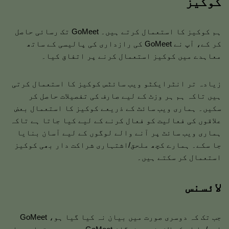
کوکیز
ہم کوکیز کا استعمال کرتے ہیں۔ GoMeet تک رسائی حاصل
کر کے، آپ نے GoMeet کی رازداری کی پالیسی کے ساتھ
معاہدے میں کوکیز استعمال کرنے پر اتفاق کیا۔
زیادہ تر انٹرایکٹو ویب سائٹس کوکیز کا استعمال کرتی
ہیں تاکہ ہم ہر وزٹ کے لیے صارف کی تفصیلات حاصل کر
سکیں۔ ہماری ویب سائٹ کے ذریعے کوکیز کا استعمال بعض
علاقوں کی فعالیت کو فعال کرنے کے لیے کیا جاتا ہے تاکہ
ہماری ویب سائٹ پر آنے والے لوگوں کے لیے آسان بنایا
جا سکے۔ ہمارے کچھ ملحق/اشتہاری شراکت دار بھی کوکیز
استعمال کر سکتے ہیں۔
لائسنس
جب تک کہ دوسری صورت میں بیان نہ کیا گیا ہو، GoMeet