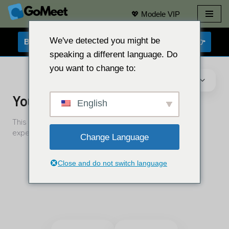
💖 Modele VIP
Przejdź
do
We've detected you might be
BEZPŁATNY CZAT Z KAMERĄ INTERNETOWĄ 👉
treści
speaking a different language. Do
you want to change to:
English
Change Language
Close and do not switch language