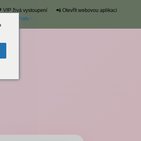
 VIP živá vystoupení
📲 Otevřít webovou aplikaci
eznam chatu
o