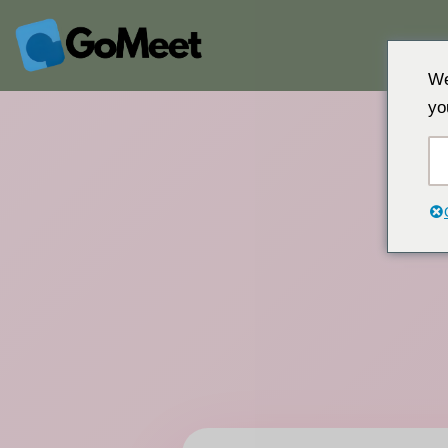
Přeskočit
We
na
yo
obsah